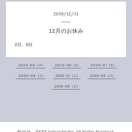
2019
/
12
/
11
12月のお休み
2日、9日
2023-04（3）
2022-05（1）
2020-07（1）
2020-04（2）
2019-12（2）
2019-06（2）
2019-05（2）
©2026
TETE hairandmake
. All Rights Reserved.